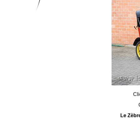
Cli
Le Zèbre